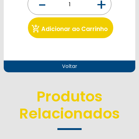
-
+
add_shopping_cart
Adicionar ao Carrinho
Voltar
Produtos
Relacionados