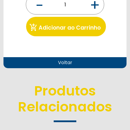
-
+
add_shopping_cart
Adicionar ao Carrinho
Voltar
Produtos
Relacionados