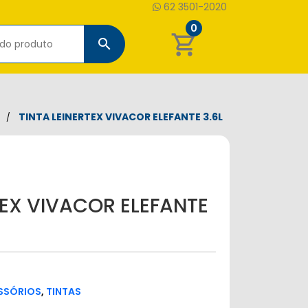
62 3501-2020
0
shopping_cart
search
TINTA LEINERTEX VIVACOR ELEFANTE 3.6L
TEX VIVACOR ELEFANTE
ESSÓRIOS
,
TINTAS