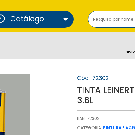
cure_alarm
Catálogo
Inicio
Cód.: 72302
TINTA LEINER
3.6L
EAN: 72302
CATEGORIA:
PINTURA E AC