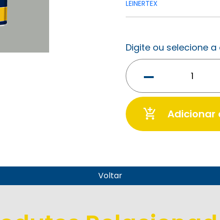
LEINERTEX
Digite ou selecione 
-
add_shopping_cart
Adicionar
Voltar