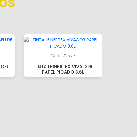
os
Cod.: 72577
 CEU
TINTA LEINERTEX VIVACOR
PAPEL PICADO 3,6L
TINTA L
SEMIBRI