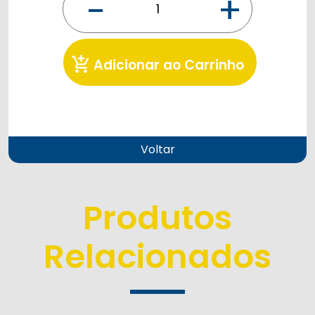
-
+
add_shopping_cart
Adicionar ao Carrinho
Voltar
Produtos
Relacionados