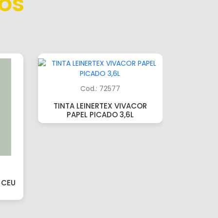
os
Cod.: 72577
TINTA LEINERTEX VIVACOR
PAPEL PICADO 3,6L
 CEU
TINTA L
SEMIBRI