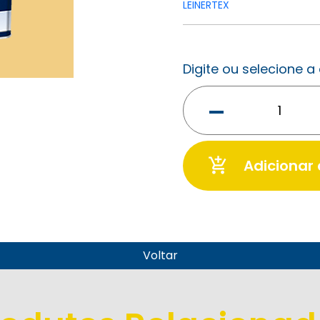
LEINERTEX
Digite ou selecione 
-
add_shopping_cart
Adicionar
Voltar