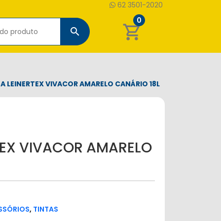
62 3501-2020
0
shopping_cart
search
A LEINERTEX VIVACOR AMARELO CANÁRIO 18L
RTEX VIVACOR AMARELO
ESSÓRIOS
,
TINTAS