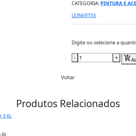
CATEGORIA:
PINTURA E AC
LEINERTEX
Digite ou selecione a quant
-
+
add_shopping_cart
Ad
Voltar
Produtos Relacionados
,6L