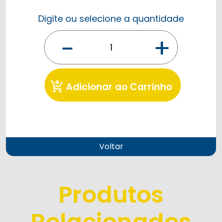
Digite ou selecione a quantidade
-
+
add_shopping_cart
Adicionar ao Carrinho
Voltar
Produtos
Relacionados