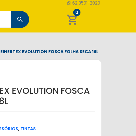
62 3501-2020
0
shopping_cart
search
LEINERTEX EVOLUTION FOSCA FOLHA SECA 18L
TEX EVOLUTION FOSCA
8L
ESSÓRIOS
,
TINTAS