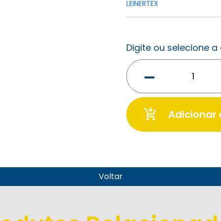
LEINERTEX
Digite ou selecione 
-
add_shopping_cart
Adicionar
Voltar