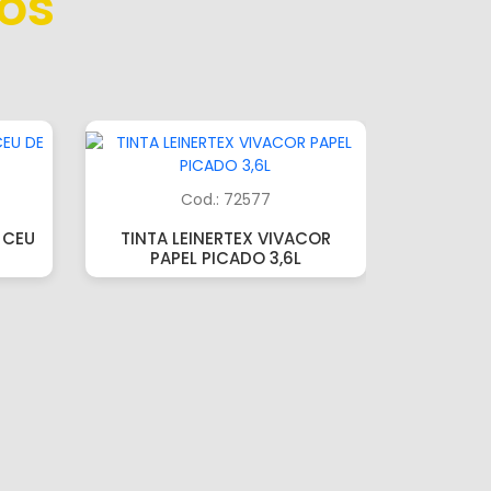
os
Cod.: 72577
TINTA L
SEMIBRI
 CEU
TINTA LEINERTEX VIVACOR
PAPEL PICADO 3,6L