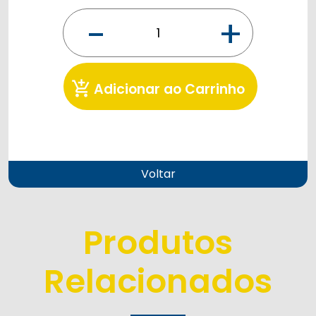
-
+
add_shopping_cart
Adicionar ao Carrinho
Voltar
Produtos
Relacionados