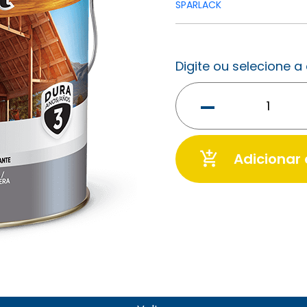
SPARLACK
Digite ou selecione 
-
add_shopping_cart
Adicionar