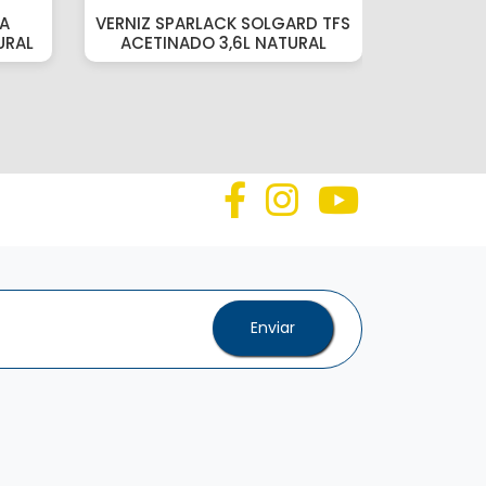
RA
VERNIZ SPARLACK SOLGARD TFS
VERNIZ S
URAL
ACETINADO 3,6L NATURAL
ACETI
Enviar