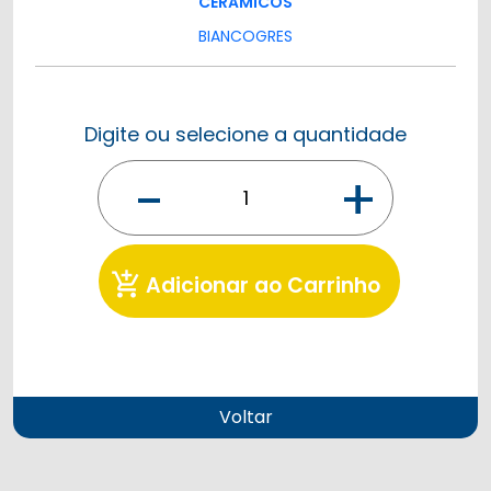
CERÂMICOS
BIANCOGRES
Digite ou selecione a quantidade
-
+
add_shopping_cart
Adicionar ao Carrinho
Voltar