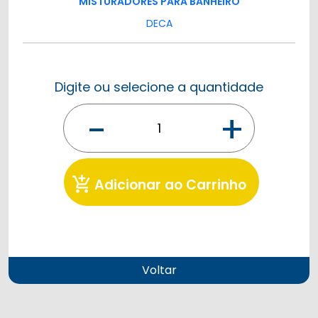
MISTURADORES PARA BANHEIRO
DECA
Digite ou selecione a quantidade
-
+
add_shopping_cart
Adicionar ao Carrinho
Voltar