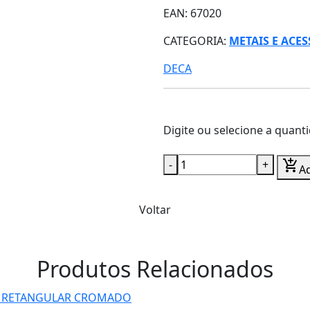
EAN: 67020
CATEGORIA:
METAIS E ACE
DECA
Digite ou selecione a quant
-
+
add_shopping_cart
Ad
Voltar
Produtos Relacionados