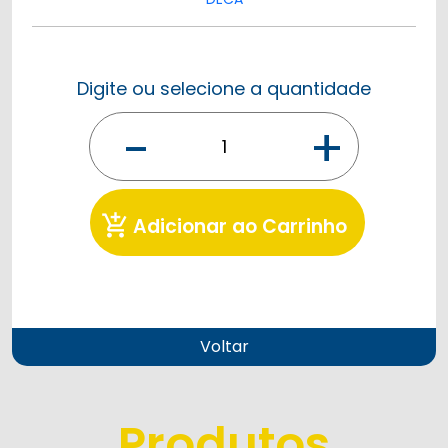
Digite ou selecione a quantidade
-
+
add_shopping_cart
Adicionar ao Carrinho
Voltar
Produtos