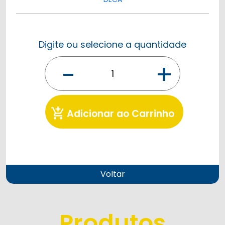
Digite ou selecione a quantidade
-
+
add_shopping_cart
Adicionar ao Carrinho
Voltar
Produtos