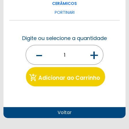
CERÂMICOS
PORTINARI
Digite ou selecione a quantidade
-
+
add_shopping_cart
Adicionar ao Carrinho
Voltar