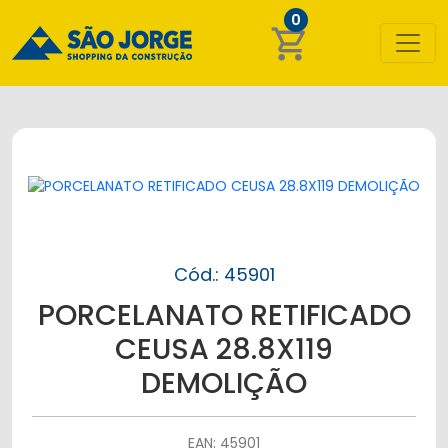
0
shopping_cart
Cód.: 45901
PORCELANATO RETIFICADO
CEUSA 28.8X119
DEMOLIÇÃO
EAN: 45901