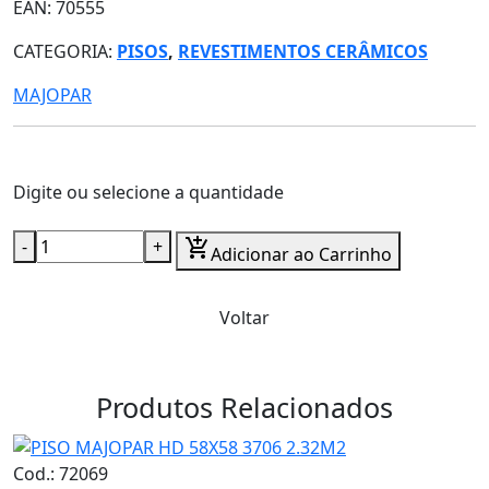
EAN: 70555
CATEGORIA:
PISOS
,
REVESTIMENTOS CERÂMICOS
MAJOPAR
Digite ou selecione a quantidade
-
+
add_shopping_cart
Adicionar ao Carrinho
Voltar
Produtos Relacionados
Cod.: 72069