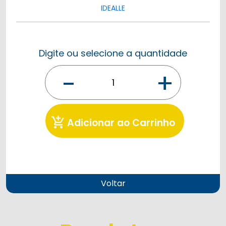
IDEALLE
Digite ou selecione a quantidade
-
+
add_shopping_cart
Adicionar ao Carrinho
Voltar