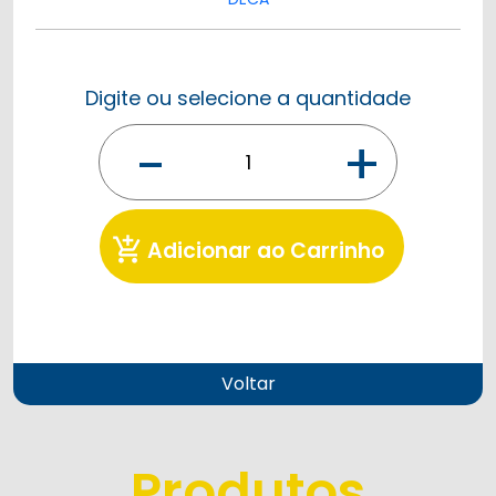
Digite ou selecione a quantidade
-
+
add_shopping_cart
Adicionar ao Carrinho
Voltar
Produtos