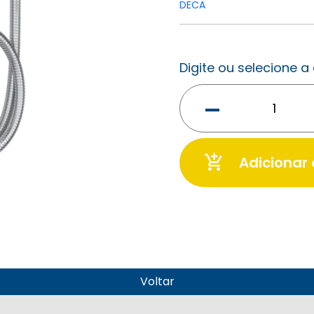
DECA
Digite ou selecione 
-
add_shopping_cart
Adicionar
Voltar