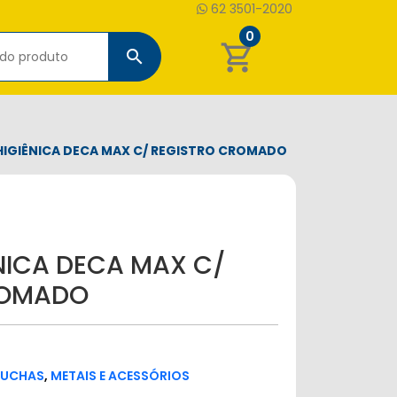
62 3501-2020
0
shopping_cart
search
HIGIÊNICA DECA MAX C/ REGISTRO CROMADO
NICA DECA MAX C/
ROMADO
DUCHAS
,
METAIS E ACESSÓRIOS