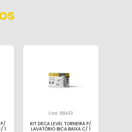
os
Cod.: 68433
 P/
KIT DECA LEVEL TORNEIRA P/
KIT DE
/ 1
LAVATÓRIO BICA BAIXA C/ 1
PLUS C