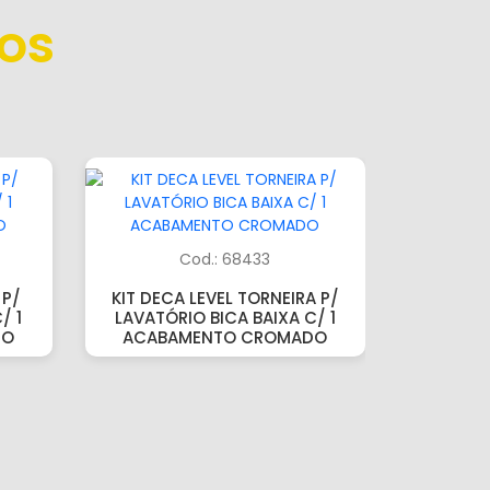
os
Cod.: 68433
 P/
KIT DECA LEVEL TORNEIRA P/
/ 1
LAVATÓRIO BICA BAIXA C/ 1
DO
ACABAMENTO CROMADO
KIT DE
PLUS C