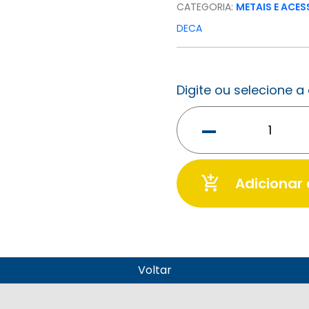
CATEGORIA:
METAIS E ACE
DECA
Digite ou selecione 
-
add_shopping_cart
Adicionar
Voltar