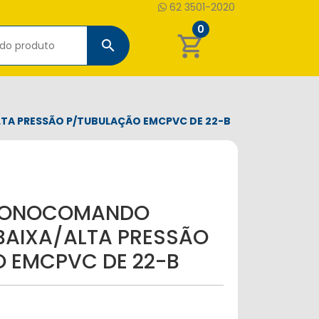
62 3501-2020
0
shopping_cart
search
TA PRESSÃO P/TUBULAÇÃO EMCPVC DE 22-B
MONOCOMANDO
BAIXA/ALTA PRESSÃO
 EMCPVC DE 22-B