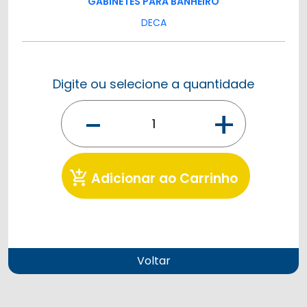
GABINETES PARA BANHEIRO
DECA
Digite ou selecione a quantidade
-
+
add_shopping_cart
Adicionar ao Carrinho
Voltar