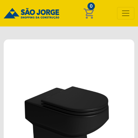
0
shopping_cart