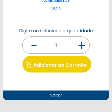
ACABAMENTOS
DECA
Digite ou selecione a quantidade
-
+
add_shopping_cart
Adicionar ao Carrinho
Voltar