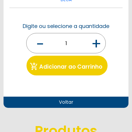
Digite ou selecione a quantidade
-
+
add_shopping_cart
Adicionar ao Carrinho
Voltar
Produtos