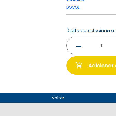
DOCOL
Digite ou selecione 
-
add_shopping_cart
Adicionar
Voltar