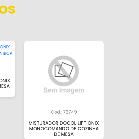
os
ONIX
MESA
Cod.: 72749
MISTURADOR DOCOL LIFT ONIX
TORNEIR
MONOCOMANDO DE COZINHA
DE COZI
DE MESA
A