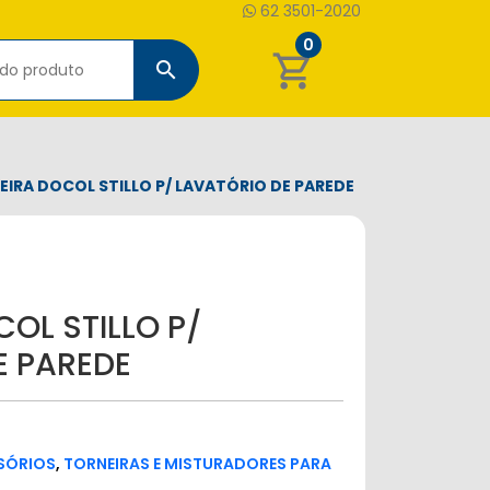
62 3501-2020
0
shopping_cart
search
IRA DOCOL STILLO P/ LAVATÓRIO DE PAREDE
OL STILLO P/
E PAREDE
SSÓRIOS
,
TORNEIRAS E MISTURADORES PARA