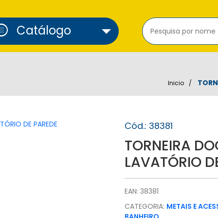
cure_alarm
Catálogo
TORNE
Inicio
Cód.: 38381
TORNEIRA DOC
LAVATÓRIO D
EAN: 38381
CATEGORIA:
METAIS E ACE
BANHEIRO