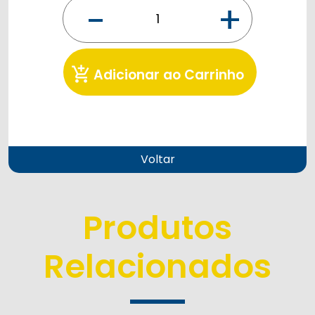
-
+
add_shopping_cart
Adicionar ao Carrinho
Voltar
Produtos
Relacionados