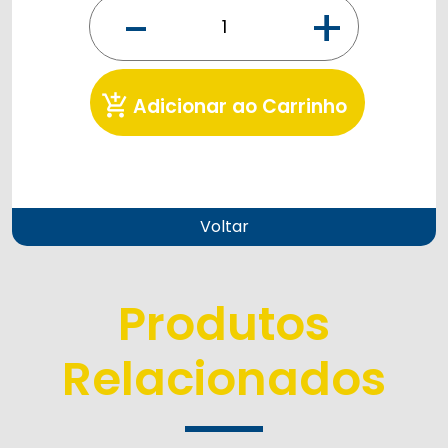
-
+
add_shopping_cart
Adicionar ao Carrinho
Voltar
Produtos
Relacionados