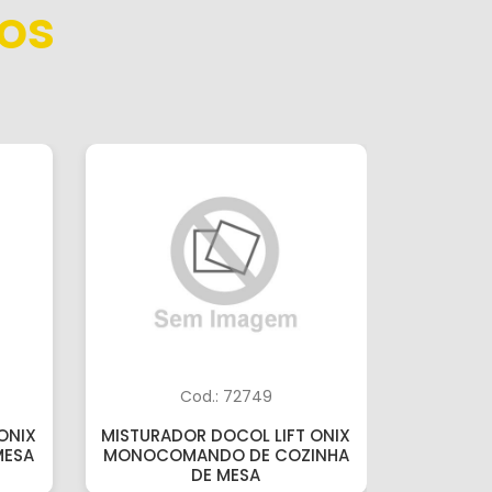
os
Cod.: 72749
ONIX
MISTURADOR DOCOL LIFT ONIX
TORNEIR
MESA
MONOCOMANDO DE COZINHA
DE COZI
DE MESA
A