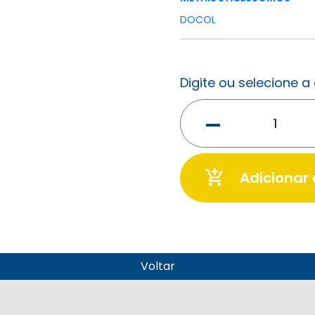
DOCOL
Digite ou selecione 
-
add_shopping_cart
Adicionar
Voltar