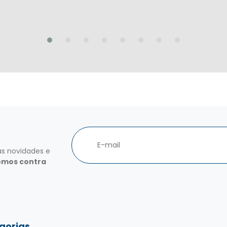
as novidades e
omos contra
gorias