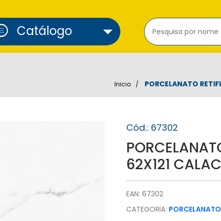
cure_alarm
Catálogo
PORCELANATO RETIF
Inicio
Cód.: 67302
PORCELANATO
62X121 CALA
EAN: 67302
CATEGORIA:
PORCELANATO