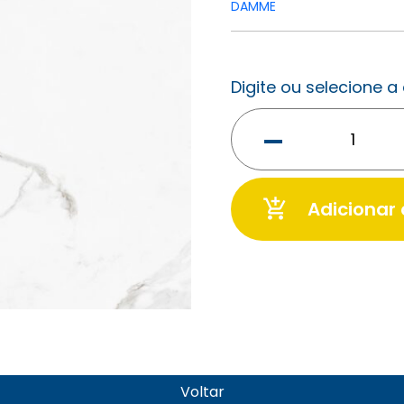
DAMME
Digite ou selecione 
-
add_shopping_cart
Adicionar
Voltar