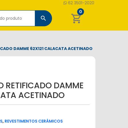
62 3501-2020
0
shopping_cart
search
ICADO DAMME 62X121 CALACATA ACETINADO
 RETIFICADO DAMME
CATA ACETINADO
S
,
REVESTIMENTOS CERÂMICOS