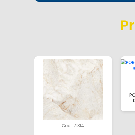
P
PO
Cod.: 71314