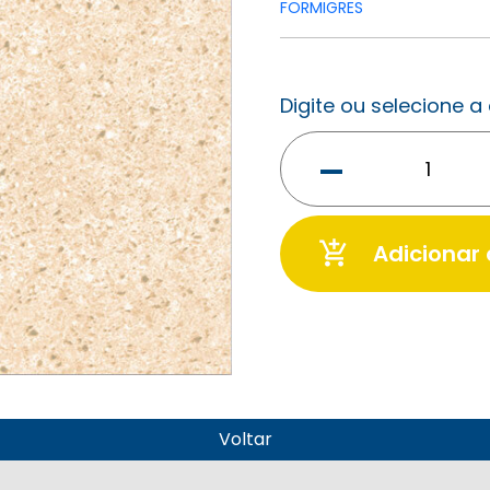
FORMIGRES
Digite ou selecione 
-
add_shopping_cart
Adicionar
Voltar