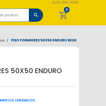
62 3501-2020
0
shopping_cart
search
PISO FORMIGRES 50X50 ENDURO BEGE
icio
RES 50X50 ENDURO
IMENTOS CERÂMICOS