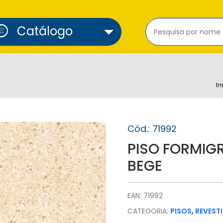
cure_alarm
Catálogo
In
Cód.: 71992
PISO FORMIG
BEGE
EAN: 71992
CATEGORIA:
PISOS
,
REVEST