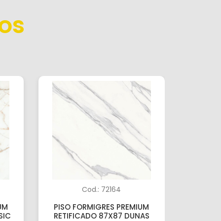
os
Cod.: 72164
UM
PISO FORMIGRES PREMIUM
PISO 
SIC
RETIFICADO 87X87 DUNAS
RETIFICA