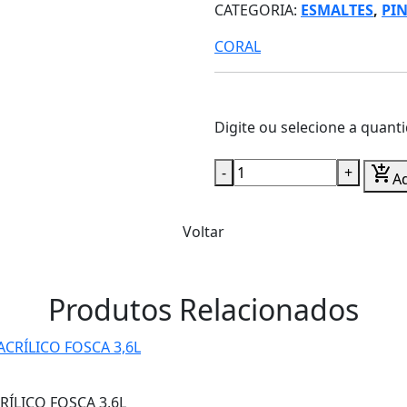
CATEGORIA:
ESMALTES
,
PI
CORAL
Digite ou selecione a quant
-
+
add_shopping_cart
Ad
Voltar
Produtos Relacionados
ÍLICO FOSCA 3,6L