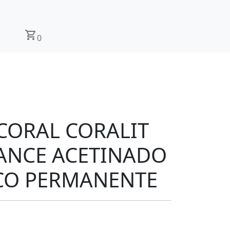
shopping_cart
0
CORAL CORALIT
ANCE ACETINADO
NCO PERMANENTE