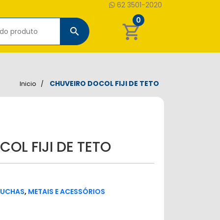
62 3501-2020
0
shopping_cart
search
CHUVEIRO DOCOL FIJI DE TETO
Inicio
OL FIJI DE TETO
DUCHAS
,
METAIS E ACESSÓRIOS