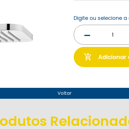
Digite ou selecione 
-
add_shopping_cart
Adicionar
Voltar
rodutos Relacionad