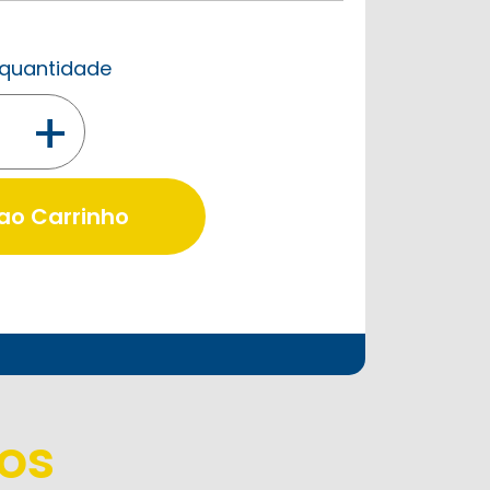
a quantidade
+
 ao Carrinho
os