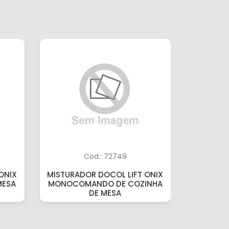
Cod.: 72749
ONIX
MISTURADOR DOCOL LIFT ONIX
TORNEIR
MESA
MONOCOMANDO DE COZINHA
DE COZI
DE MESA
A