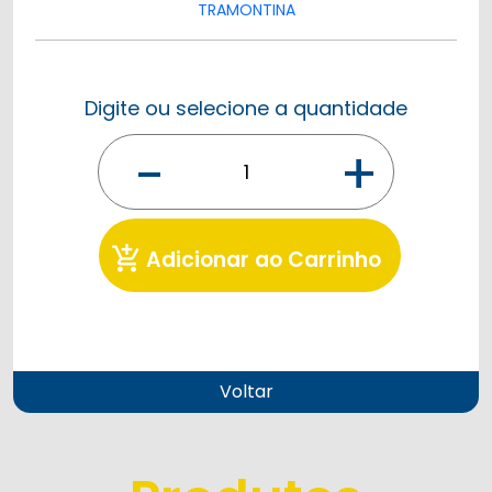
TRAMONTINA
Digite ou selecione a quantidade
-
+
add_shopping_cart
Adicionar ao Carrinho
Voltar