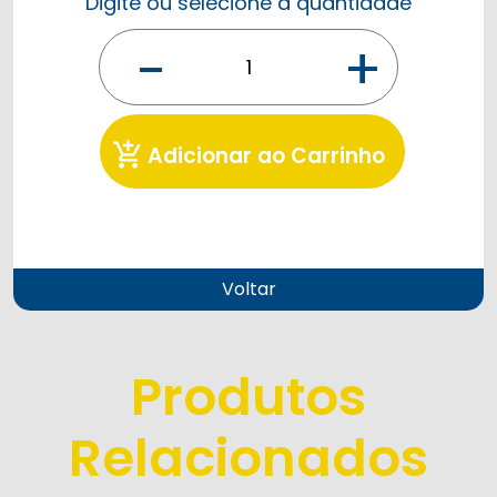
Digite ou selecione a quantidade
-
+
add_shopping_cart
Adicionar ao Carrinho
Voltar
Produtos
Relacionados