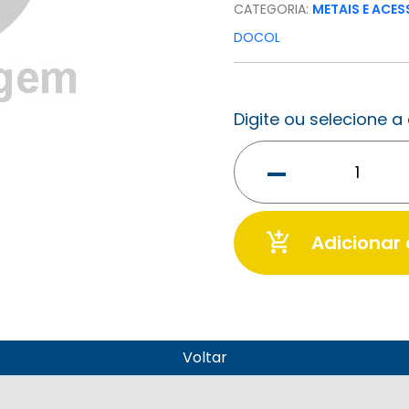
CATEGORIA:
METAIS E ACE
DOCOL
Digite ou selecione 
-
add_shopping_cart
Adicionar
Voltar