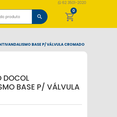
62 3501-2020
0
shopping_cart
search
TIVANDALISMO BASE P/ VÁLVULA CROMADO
 DOCOL
SMO BASE P/ VÁLVULA