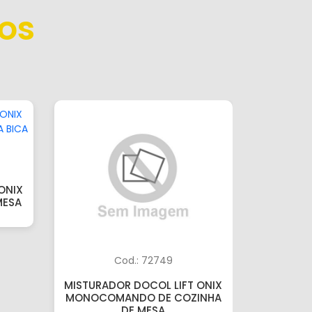
os
ONIX
MESA
Cod.: 72749
MISTURADOR DOCOL LIFT ONIX
TORNEIR
MONOCOMANDO DE COZINHA
DE COZI
DE MESA
A